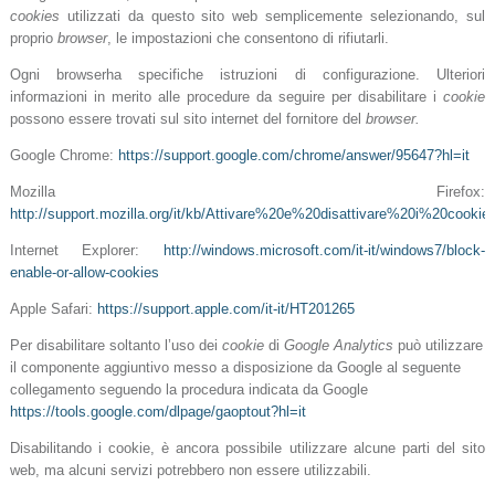
cookies
utilizzati da questo sito web semplicemente selezionando, sul
proprio
browser
, le impostazioni che consentono di rifiutarli.
Ogni browserha specifiche istruzioni di configurazione. Ulteriori
informazioni in merito alle procedure da seguire per disabilitare i
cookie
possono essere trovati sul sito internet del fornitore del
browser.
Google Chrome:
https://support.google.com/chrome/answer/95647?hl=it
Mozilla Firefox:
http://support.mozilla.org/it/kb/Attivare%20e%20disattivare%20i%20cookie
Internet Explorer:
http://windows.microsoft.com/it-it/windows7/block-
enable-or-allow-cookies
Apple Safari:
https://support.apple.com/it-it/HT201265
Per disabilitare soltanto l’uso dei
cookie
di
Google Analytics
può utilizzare
il componente aggiuntivo messo a disposizione da Google al seguente
collegamento seguendo la procedura
indicata da Google
https://tools.google.com/dlpage/gaoptout?hl=it
Disabilitando i cookie, è ancora possibile utilizzare alcune parti del sito
web, ma alcuni servizi potrebbero non essere utilizzabili.