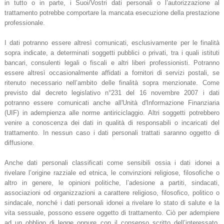
in tutto o in parte, i Suoi/Vostri dati personali o l’autorizzazione al
trattamento potrebbe comportare la mancata esecuzione della prestazione
professionale.
I dati potranno essere altresì comunicati, esclusivamente per le finalità
sopra indicate, a determinati soggetti pubblici o privati, tra i quali istituti
bancari, consulenti legali o fiscali e altri liberi professionisti. Potranno
essere altresì occasionalmente affidati a fornitori di servizi postali, se
ritenuto necessario nell’ambito delle finalità sopra menzionate. Come
previsto dal decreto legislativo n°231 del 16 novembre 2007 i dati
potranno essere comunicati anche all'Unità d'Informazione Finanziaria
(UIF) in adempienza alle norme antiriciclaggio. Altri soggetti potrebbero
venire a conoscenza dei dati in qualità di responsabili o incaricati del
trattamento. In nessun caso i dati personali trattati saranno oggetto di
diffusione.
Anche dati personali classificati come sensibili ossia i dati idonei a
rivelare l’origine razziale ed etnica, le convinzioni religiose, filosofiche o
altro in genere, le opinioni politiche, l’adesione a partiti, sindacati,
associazioni od organizzazioni a carattere religioso, filosofico, politico o
sindacale, nonché i dati personali idonei a rivelare lo stato di salute e la
vita sessuale, possono essere oggetto di trattamento. Ciò per adempiere
ad un obbligo di legge oppure con il consenso scritto dell’interessato,